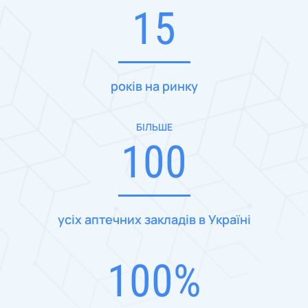
15
років на ринку
БІЛЬШЕ
100
усіх аптечних закладів в Україні
100%