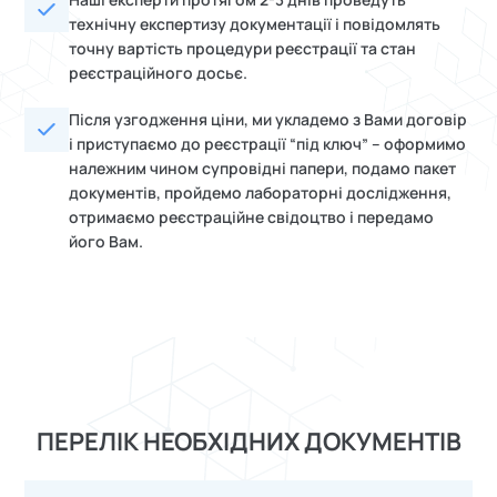
технічну експертизу документації і повідомлять
точну вартість процедури реєстрації та стан
реєстраційного досьє.
Після узгодження ціни, ми укладемо з Вами договір
і приступаємо до реєстрації “під ключ” – оформимо
належним чином супровідні папери, подамо пакет
документів, пройдемо лабораторні дослідження,
отримаємо реєстраційне свідоцтво і передамо
його Вам.
реєстрація лікарських засобів, реєстрація лз, реєстрація лікарських засобів, реєстрація ліків, послуги з реєстрації лікарських засобів, реєстрація медичних препаратів, перереєстрація лікарських засобів, реєстрація лікарських засобів на еаес,
розробка та реєстрація лікарських засобів, державна реєстрація лікарських засобів, прискорена реєстрація лікарських засобів, тимчасова реєстрація лікарських засобів, реєстрація лікарських засобів в Україні, реєстрація та перереєстрація
лікарських засобів, реєстрація та сертифікація лікарських засобів, реєстрація та експертиза лікарських засобів, реєстрація лікарських засобів та виробів медичного призначення, реєстрація лікарських засобів компанії, реєстрація лікарських
засобів сайт, реєстрація лікарських засобів вартість, реєстрація лікарських засобів України, реєстрація лікарських препаратів послуги, реєстрація лікарських засобів ціна, реєстрація лікарського засобу, реєстрація лікарського препарату,
еаес реєстрація лікарських засобів, правила реєстрації лікарських засобів еаес, порядок реєстрації лікарських засобів, перереєстрація ліків, реєстрація препаратів, реєстрація лікарських засобів ЄАЕС, еаес лікарські препарати, правила
реєстрації лікарських засобів, реєстрація лз в еаес, державна реєстрація лікарських засобів, перереєстрація препарату, процедура реєстрації лікарських засобів, етапи реєстрації лікарських засобів, державна реєстрація лз, порядок державної
реєстрації лікарських засобів, реєстрація медичних препаратів,процес реєстрації лікарських засобів, терміни реєстрації лікарських засобів, реєстрація лікарських препаратів в еаес.
ПЕРЕЛІК НЕОБХІДНИХ ДОКУМЕНТІВ